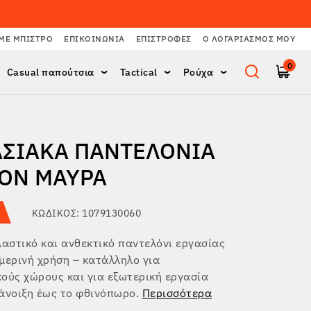
ΜΕ ΜΠΙΣΤΡΌ
ΕΠΙΚΟΙΝΩΝΊΑ
ΕΠΙΣΤΡΟΦΈΣ
Ο ΛΟΓΑΡΙΑΣΜΌΣ ΜΟΥ
0
Casual παπούτσια
Tactical
Ρούχα
ΑΣΙΑΚΆ ΠΑΝΤΕΛΌΝΙΑ
ON ΜΑΎΡΑ
ΚΩΔΙΚΌΣ: 1079130060
λαστικό και ανθεκτικό παντελόνι εργασίας
μερινή χρήση – κατάλληλο για
ούς χώρους και για εξωτερική εργασία
άνοιξη έως το φθινόπωρο.
Περισσότερα