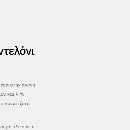
ντελόνι
εσα στην άνεση,
λον και 9 %
τε γονατίζετε,
να με υλικό από