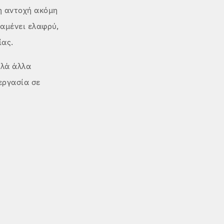
η αντοχή ακόμη
ραμένει ελαφρύ,
ίας.
λλά άλλα
εργασία σε