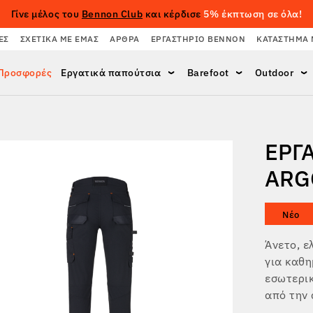
Γίνε μέλος του
Bennon Club
και κέρδισε
5% έκπτωση σε όλα!
ΈΣ
ΣΧΕΤΙΚΆ ΜΕ ΕΜΆΣ
ΆΡΘΡΑ
ΕΡΓΑΣΤΉΡΙΟ BENNON
ΚΑΤΆΣΤΗΜΑ 
Προσφορές
Εργατικά παπούτσια
Barefoot
Outdoor
ΕΡΓ
ARG
Νέο
Άνετο, ε
για καθη
εσωτερικ
από την 