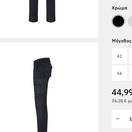
Χρώμα
Μέγεθος
42
56
44,9
36,28 € 