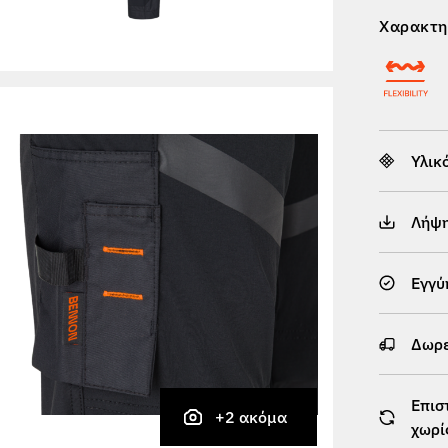
Χαρακτη
Υλικ
Λήψ
Εγγύ
Δωρε
Επισ
+2 ακόμα
χωρί