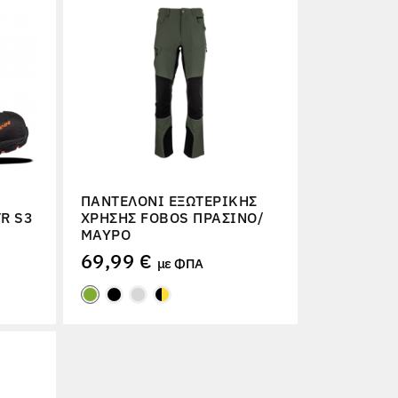
ΠΑΝΤΕΛΌΝΙ ΕΞΩΤΕΡΙΚΉΣ
R S3
ΧΡΉΣΗΣ FOBOS ΠΡΆΣΙΝΟ/
ΜΑΎΡΟ
69,99 €
με ΦΠΑ