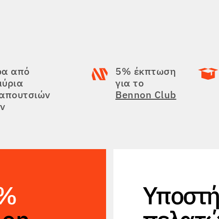
ρα από
5% έκπτωση
μύρια
για το
παπουτσιών
Bennon Club
ν
5%
Υποστή