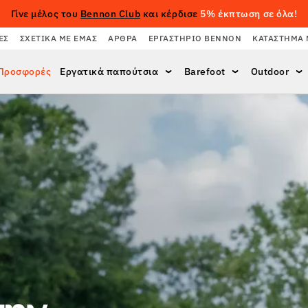
Γίνε μέλος του
Bennon Club
και κέρδισε
5% έκπτωση σε όλα!
ΈΣ
ΣΧΕΤΙΚΆ ΜΕ ΕΜΆΣ
ΆΡΘΡΑ
ΕΡΓΑΣΤΉΡΙΟ BENNON
ΚΑΤΆΣΤΗΜΑ 
Προσφορές
Εργατικά παπούτσια
Barefoot
Outdoor