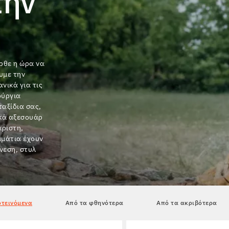
την
ήρθε η ώρα να
υμε την
ανικά για τις
ούργια
αξίδια σας,
ικά αξεσουάρ
άριστη,
μμάτια έχουν
νεση, στυλ
τεινόμενα
Από τα φθηνότερα
Από τα ακριβότερα